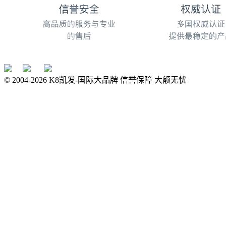
© 2004-
2026
K8凯发-国际大品牌 信誉保障 大额无忧