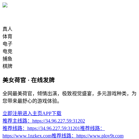
真人
体育
电子
电竞
捕鱼
棋牌
美女荷官 · 在线发牌
全网最美荷官，倾情出演，极致视觉盛宴，多元游戏种类，为
您带来最舒心的游戏体验。
立即注册
进入主页
APP下载
推荐主线路：
https://34.96.227.59:31202
推荐线路：
https://34.96.227.59:31201
推荐线路：
https://www.1nzkex.com
推荐线路：
https://www.plov9r.com