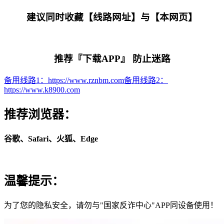
建议同时收藏【线路网址】与【本网页】
推荐『下载APP』 防止迷路
备用线路
1
：
https://www.rznbm.com
备用线路
2
：
https://www.k8900.com
推荐浏览器：
谷歌、Safari、火狐、Edge
温馨提示：
为了您的隐私安全，请勿与"国家反诈中心"APP同设备使用！