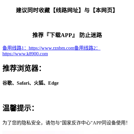
建议同时收藏【线路网址】与【本网页】
推荐『下载APP』 防止迷路
备用线路
1
：
https://www.rznbm.com
备用线路
2
：
https://www.k8900.com
推荐浏览器：
谷歌、Safari、火狐、Edge
温馨提示：
为了您的隐私安全，请勿与"国家反诈中心"APP同设备使用！