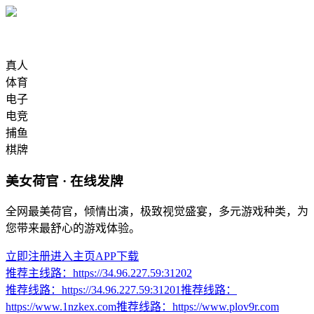
真人
体育
电子
电竞
捕鱼
棋牌
美女荷官 · 在线发牌
全网最美荷官，倾情出演，极致视觉盛宴，多元游戏种类，为
您带来最舒心的游戏体验。
立即注册
进入主页
APP下载
推荐主线路：
https://34.96.227.59:31202
推荐线路：
https://34.96.227.59:31201
推荐线路：
https://www.1nzkex.com
推荐线路：
https://www.plov9r.com