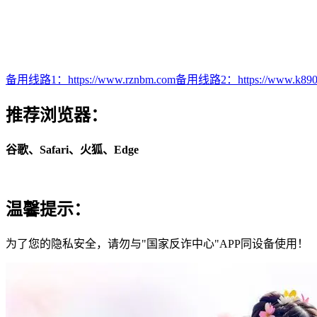
备用线路
1
：
https://www.rznbm.com
备用线路
2
：
https://www.k89
推荐浏览器：
谷歌、Safari、火狐、Edge
温馨提示：
为了您的隐私安全，请勿与"国家反诈中心"APP同设备使用！