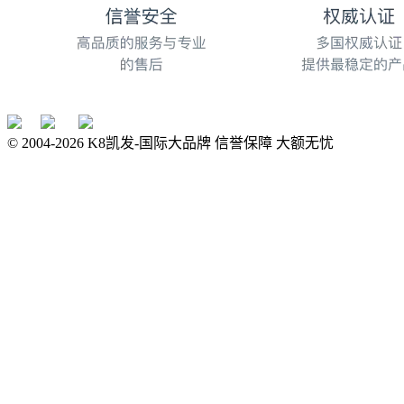
© 2004-
2026
K8凯发-国际大品牌 信誉保障 大额无忧