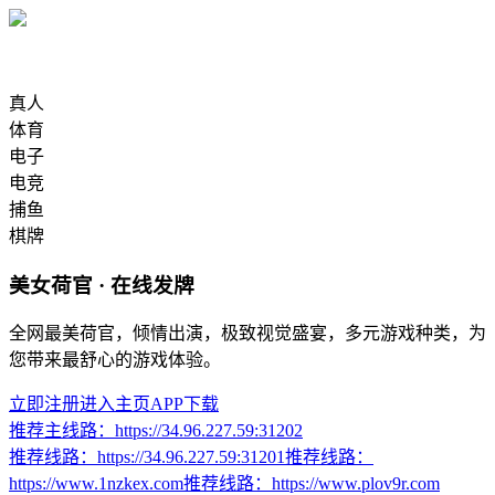
真人
体育
电子
电竞
捕鱼
棋牌
美女荷官 · 在线发牌
全网最美荷官，倾情出演，极致视觉盛宴，多元游戏种类，为
您带来最舒心的游戏体验。
立即注册
进入主页
APP下载
推荐主线路：
https://34.96.227.59:31202
推荐线路：
https://34.96.227.59:31201
推荐线路：
https://www.1nzkex.com
推荐线路：
https://www.plov9r.com