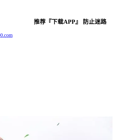
推荐『下载APP』 防止迷路
00.com