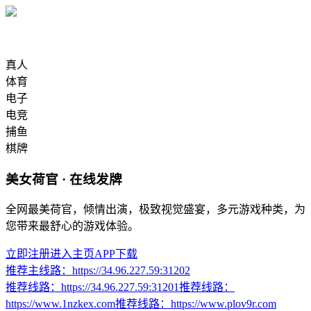
真人
体育
电子
电竞
捕鱼
棋牌
美女荷官 · 在线发牌
全网最美荷官，倾情出演，极致视觉盛宴，多元游戏种类，为
您带来最舒心的游戏体验。
立即注册
进入主页
APP下载
推荐主线路：
https://34.96.227.59:31202
推荐线路：
https://34.96.227.59:31201
推荐线路：
https://www.1nzkex.com
推荐线路：
https://www.plov9r.com