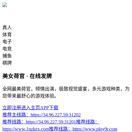
真人
体育
电子
电竞
捕鱼
棋牌
美女荷官 · 在线发牌
全网最美荷官，倾情出演，极致视觉盛宴，多元游戏种类，为
您带来最舒心的游戏体验。
立即注册
进入主页
APP下载
推荐主线路：
https://34.96.227.59:31202
推荐线路：
https://34.96.227.59:31201
推荐线路：
https://www.1nzkex.com
推荐线路：
https://www.plov9r.com