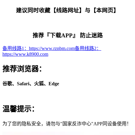
建议同时收藏【线路网址】与【本网页】
推荐『下载APP』 防止迷路
备用线路
1
：
https://www.rznbm.com
备用线路
2
：
https://www.k8900.com
推荐浏览器：
谷歌、Safari、火狐、Edge
温馨提示：
为了您的隐私安全，请勿与"国家反诈中心"APP同设备使用！