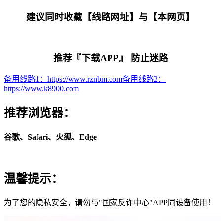
建议同时收藏【线路网址】与【本网页】
推荐『下载APP』 防止迷路
备用线路
1
：
https://www.rznbm.com
备用线路
2
：
https://www.k8900.com
推荐浏览器：
谷歌、Safari、火狐、Edge
温馨提示：
为了您的隐私安全，请勿与"国家反诈中心"APP同设备使用！