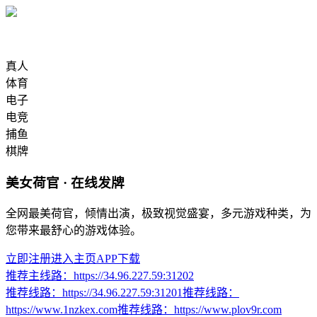
真人
体育
电子
电竞
捕鱼
棋牌
美女荷官 · 在线发牌
全网最美荷官，倾情出演，极致视觉盛宴，多元游戏种类，为
您带来最舒心的游戏体验。
立即注册
进入主页
APP下载
推荐主线路：
https://34.96.227.59:31202
推荐线路：
https://34.96.227.59:31201
推荐线路：
https://www.1nzkex.com
推荐线路：
https://www.plov9r.com