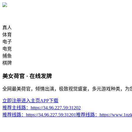
真人
体育
电子
电竞
捕鱼
棋牌
美女荷官 · 在线发牌
全网最美荷官，倾情出演，极致视觉盛宴，多元游戏种类，为
立即注册
进入主页
APP下载
推荐主线路：
https://34.96.227.59:31202
推荐线路：
https://34.96.227.59:31201
推荐线路：
https://www.1nz