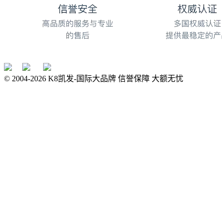
© 2004-
2026
K8凯发-国际大品牌 信誉保障 大额无忧