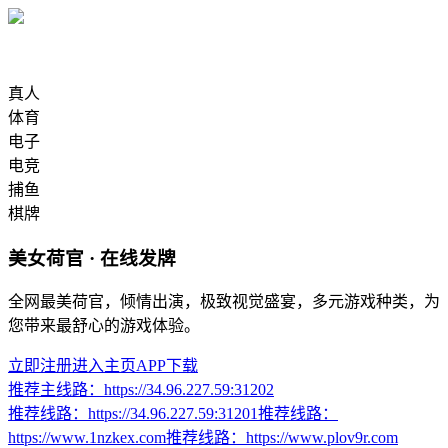
真人
体育
电子
电竞
捕鱼
棋牌
美女荷官 · 在线发牌
全网最美荷官，倾情出演，极致视觉盛宴，多元游戏种类，为
您带来最舒心的游戏体验。
立即注册
进入主页
APP下载
推荐主线路：
https://34.96.227.59:31202
推荐线路：
https://34.96.227.59:31201
推荐线路：
https://www.1nzkex.com
推荐线路：
https://www.plov9r.com