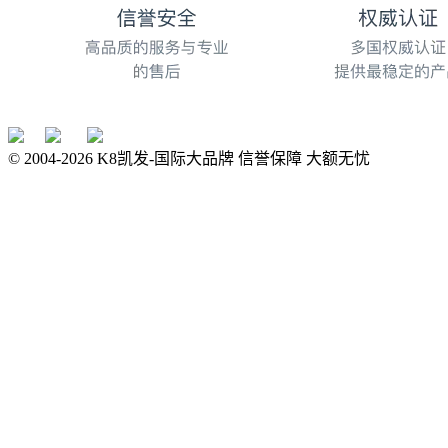
© 2004-
2026
K8凯发-国际大品牌 信誉保障 大额无忧