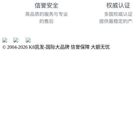
© 2004-
2026
K8凯发-国际大品牌 信誉保障 大额无忧