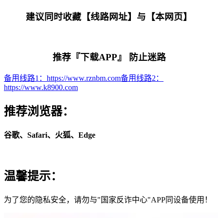
建议同时收藏【线路网址】与【本网页】
推荐『下载APP』 防止迷路
备用线路
1
：
https://www.rznbm.com
备用线路
2
：
https://www.k8900.com
推荐浏览器：
谷歌、Safari、火狐、Edge
温馨提示：
为了您的隐私安全，请勿与"国家反诈中心"APP同设备使用！