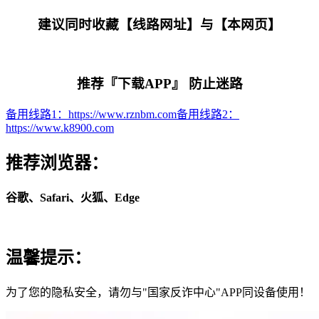
建议同时收藏【线路网址】与【本网页】
推荐『下载APP』 防止迷路
备用线路
1
：
https://www.rznbm.com
备用线路
2
：
https://www.k8900.com
推荐浏览器：
谷歌、Safari、火狐、Edge
温馨提示：
为了您的隐私安全，请勿与"国家反诈中心"APP同设备使用！