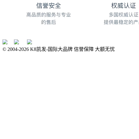
© 2004-
2026
K8凯发-国际大品牌 信誉保障 大额无忧