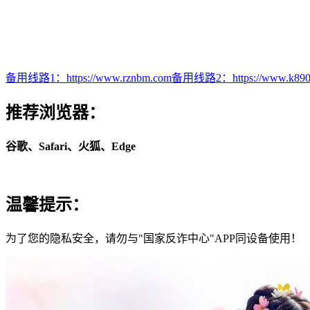
备用线路
1
：
https://www.rznbm.com
备用线路
2
：
https://www.k89
推荐浏览器：
谷歌、Safari、火狐、Edge
温馨提示：
为了您的隐私安全，请勿与"国家反诈中心"APP同设备使用！