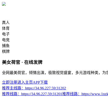
真人
体育
电子
电竞
捕鱼
棋牌
美女荷官 · 在线发牌
全网最美荷官，倾情出演，极致视觉盛宴，多元游戏种类，为
立即注册
进入主页
APP下载
推荐主线路：
https://34.96.227.59:31202
推荐线路：
https://34.96.227.59:31201
推荐线路：
https://www.1nz