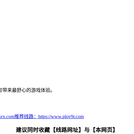
您带来最舒心的游戏体验。
kex.com
推荐线路：
https://www.plov9r.com
建议同时收藏【线路网址】与【本网页】