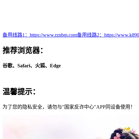
备用线路
1
：
https://www.rznbm.com
备用线路
2
：
https://www.k89
推荐浏览器：
谷歌、Safari、火狐、Edge
温馨提示：
为了您的隐私安全，请勿与"国家反诈中心"APP同设备使用！