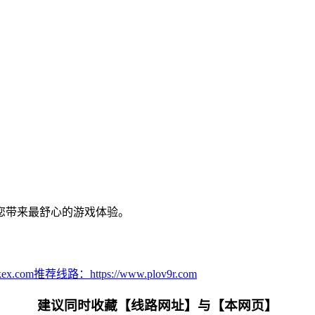
您带来最舒心的游戏体验。
kex.com
推荐线路：
https://www.plov9r.com
建议同时收藏【线路网址】与【本网页】