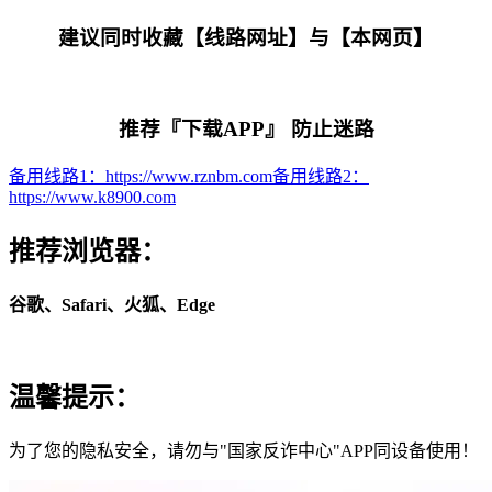
建议同时收藏【线路网址】与【本网页】
推荐『下载APP』 防止迷路
备用线路
1
：
https://www.rznbm.com
备用线路
2
：
https://www.k8900.com
推荐浏览器：
谷歌、Safari、火狐、Edge
温馨提示：
为了您的隐私安全，请勿与"国家反诈中心"APP同设备使用！